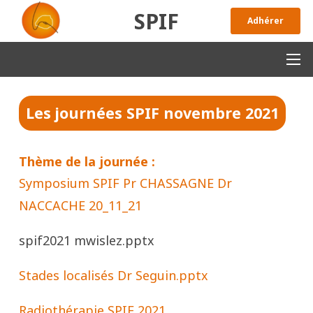
SPIF
Adhérer
Les journées SPIF
novembre 2021
Thème de la journée :
Symposium SPIF Pr CHASSAGNE Dr
NACCACHE 20_11_21
spif2021 mwislez.pptx
Stades localisés Dr Seguin.pptx
Radiothérapie SPIF 2021