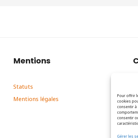
Mentions
C
Statuts
2
Pour offrir 
Mentions légales
c
cookies pou
consentir à
comportemen
consentir o
caractéristi
Gérer les s