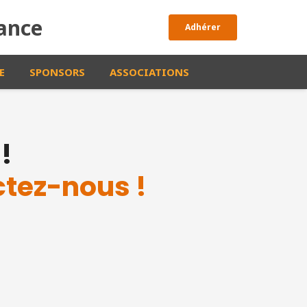
rance
Adhérer
E
SPONSORS
ASSOCIATIONS
!
tez-nous !