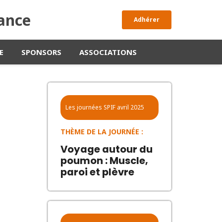
rance
Adhérer
E
SPONSORS
ASSOCIATIONS
Les journées SPIF
avril 2025
THÈME DE LA JOURNÉE :
Voyage autour du
poumon : Muscle,
paroi et plèvre