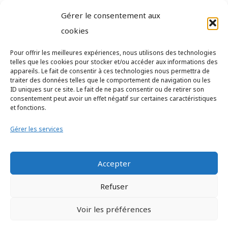
Gérer le consentement aux
Associations
cookies
Pour offrir les meilleures expériences, nous utilisons des technologies
telles que les cookies pour stocker et/ou accéder aux informations des
Mentions
appareils. Le fait de consentir à ces technologies nous permettra de
traiter des données telles que le comportement de navigation ou les
ID uniques sur ce site. Le fait de ne pas consentir ou de retirer son
consentement peut avoir un effet négatif sur certaines caractéristiques
Statuts
et fonctions.
Mentions légales
Gérer les services
Contact
Accepter
Refuser
20 Rue Félix Faure, 94300 Vincennes
Voir les préférences
contact@mc-com.fr