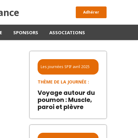
rance
Adhérer
E
SPONSORS
ASSOCIATIONS
Les journées SPIF
avril 2025
THÈME DE LA JOURNÉE :
Voyage autour du
poumon : Muscle,
paroi et plèvre