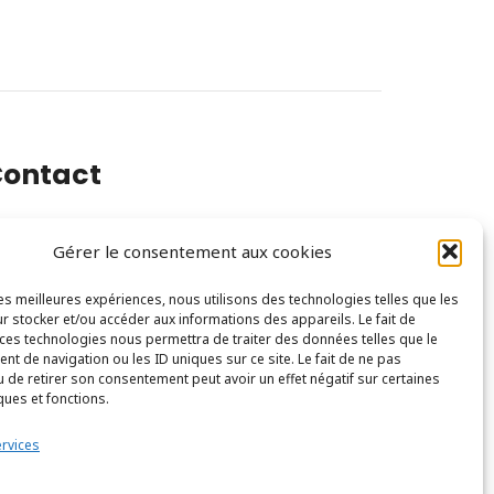
ontact
Gérer le consentement aux cookies
0 Rue Félix Faure, 94300 Vincennes
les meilleures expériences, nous utilisons des technologies telles que les
ontact@mc-com.fr
r stocker et/ou accéder aux informations des appareils. Le fait de
 ces technologies nous permettra de traiter des données telles que le
t de navigation ou les ID uniques sur ce site. Le fait de ne pas
u de retirer son consentement peut avoir un effet négatif sur certaines
ques et fonctions.
ervices