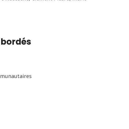
abordés
mmunautaires