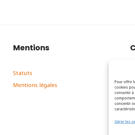
Mentions
C
Statuts
2
Pour offrir 
Mentions légales
c
cookies pou
consentir à
comportemen
consentir o
caractéristi
Gérer les s