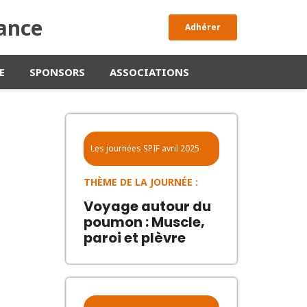
rance
Adhérer
E
SPONSORS
ASSOCIATIONS
Les journées SPIF
avril 2025
THÈME DE LA JOURNÉE :
Voyage autour du
poumon : Muscle,
paroi et plèvre