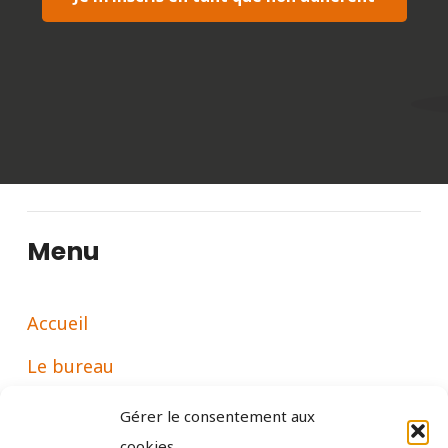
Menu
Accueil
Le bureau
Espace Membre
Gérer le consentement aux
cookies