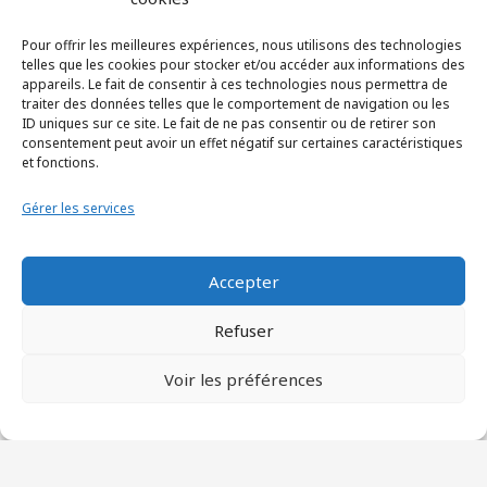
Les Journées de la SPIF
Pour offrir les meilleures expériences, nous utilisons des technologies
Protocoles de recherche
telles que les cookies pour stocker et/ou accéder aux informations des
appareils. Le fait de consentir à ces technologies nous permettra de
Sponsors
traiter des données telles que le comportement de navigation ou les
ID uniques sur ce site. Le fait de ne pas consentir ou de retirer son
Associations
consentement peut avoir un effet négatif sur certaines caractéristiques
et fonctions.
Gérer les services
Mentions
Accepter
Statuts
Refuser
Mentions légales
Voir les préférences
Contact