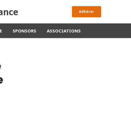
rance
Adhérer
E
SPONSORS
ASSOCIATIONS
é
e