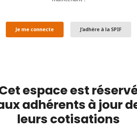
Je me connecte
J’adhère à la SPIF
Cet espace est réserv
aux adhérents à jour d
leurs cotisations